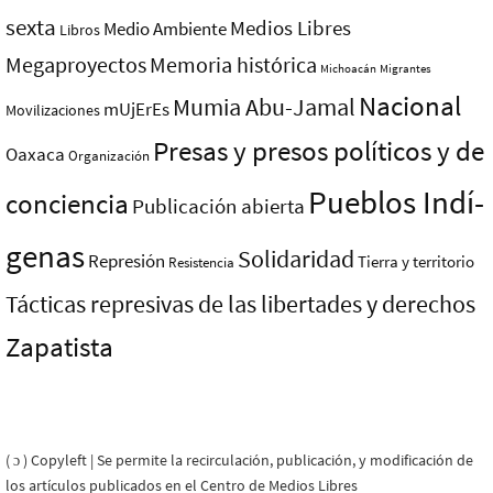
sexta
Medios Libres
Medio Ambiente
Libros
Megaproyectos
Memoria histórica
Michoacán
Migrantes
Nacional
Mumia Abu-Jamal
mUjErEs
Movilizaciones
Presas y presos polí­ticos y de
Oaxaca
Organización
Pueblos Indí­
conciencia
Publicación abierta
genas
Solidaridad
Represión
Tierra y territorio
Resistencia
Tácticas represivas de las libertades y derechos
Zapatista
( ɔ ) Copyleft | Se permite la recirculación, publicación, y modificación de
los artículos publicados en el Centro de Medios Libres