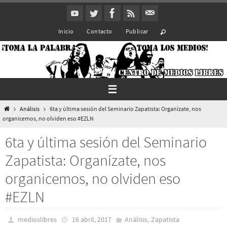
Ir
al
Inicio
Contacto
Publicar
contenido
Inicio
Análisis
6ta y última sesión del Seminario Zapatista: Organízate, nos
organicemos, no olviden eso #EZLN
6ta y última sesión del Seminario
Zapatista: Organízate, nos
organicemos, no olviden eso
#EZLN
,
medioslibres
16 abril, 2017
Análisis
Zapatista