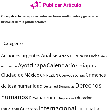
O
registrarte
para poder subir archivos multimedia y generar el
historial de tus publicaciones.
Categorías
Análisis
Acciones urgentes
Arte y Cultura en Lucha
Atenco
Ayotzinapa
Calendario
Chiapas
Autonomías
Ciudad de México
Crímenes
CNI-EZLN
Convocatorias
Derechos
de lesa humanidad
De la red
Denuncias
humanos
Desaparecidos
Educación
Desplazados
Internacional
La
Justicia
Guerrero
Estudiantil