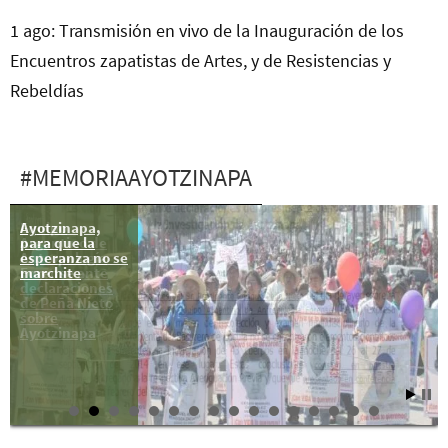
1 ago: Transmisión en vivo de la Inauguración de los
Encuentros zapatistas de Artes, y de Resistencias y
Rebeldías
#MEMORIAAYOTZINAPA
Ayotzinapa,
Equipo
para que la
Argentino de
esperanza no se
Antropología
marchite
Forense ante
declaraciones
de Peña Nieto
sobre
Ayotzinapa