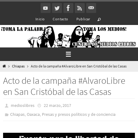
Ir
al
Inicio
Contacto
Publicar
contenido
Inicio
Chiapas
Acto de la campaña #AlvaroLibre en San Cristóbal de las Casas
Acto de la campaña #AlvaroLibre
en San Cristóbal de las Casas
medioslibres
22 marzo, 2017
,
,
Chiapas
Oaxaca
Presas y presos polí­ticos y de conciencia