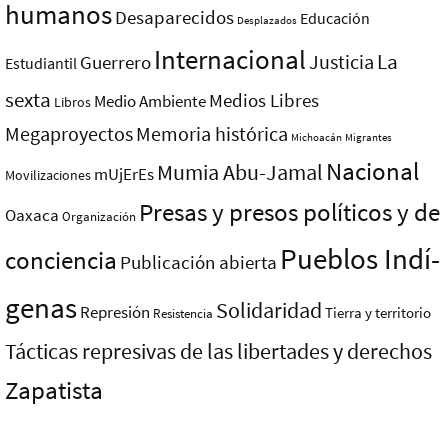
humanos
Desaparecidos
Educación
Desplazados
Internacional
La
Justicia
Guerrero
Estudiantil
sexta
Medios Libres
Medio Ambiente
Libros
Megaproyectos
Memoria histórica
Michoacán
Migrantes
Nacional
Mumia Abu-Jamal
mUjErEs
Movilizaciones
Presas y presos polí­ticos y de
Oaxaca
Organización
Pueblos Indí­
conciencia
Publicación abierta
genas
Solidaridad
Represión
Tierra y territorio
Resistencia
Tácticas represivas de las libertades y derechos
Zapatista