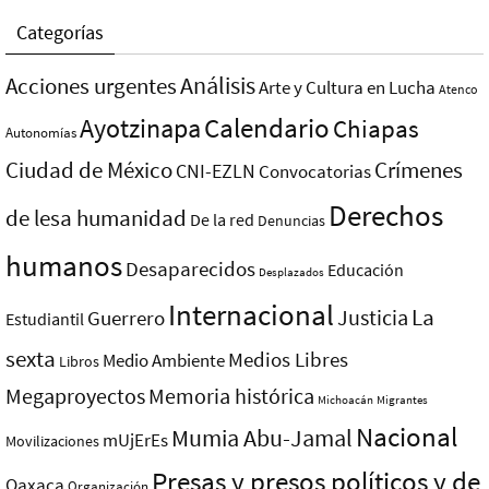
Categorías
Análisis
Acciones urgentes
Arte y Cultura en Lucha
Atenco
Ayotzinapa
Calendario
Chiapas
Autonomías
Ciudad de México
Crímenes
CNI-EZLN
Convocatorias
Derechos
de lesa humanidad
De la red
Denuncias
humanos
Desaparecidos
Educación
Desplazados
Internacional
La
Justicia
Guerrero
Estudiantil
sexta
Medios Libres
Medio Ambiente
Libros
Megaproyectos
Memoria histórica
Michoacán
Migrantes
Nacional
Mumia Abu-Jamal
mUjErEs
Movilizaciones
Presas y presos polí­ticos y de
Oaxaca
Organización