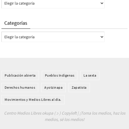
Categorías
Categorías
Categorías
Publicación abierta
Pueblos Indí­genas
La sexta
Derechos humanos
Ayotzinapa
Zapatista
Movimientos y Medios Libres al día.
Centro Medios Libres okupa ( ɔ ) Copyleft | ¡Toma los medios, haz los
medios, sé los medios!