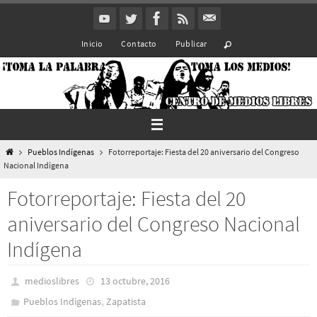
Ir
al
Inicio
Contacto
Publicar
contenido
Inicio
Pueblos Indí­genas
Fotorreportaje: Fiesta del 20 aniversario del Congreso
Nacional Indígena
Fotorreportaje: Fiesta del 20
aniversario del Congreso Nacional
Indígena
medioslibres
13 octubre, 2016
,
Pueblos Indí­genas
Zapatista