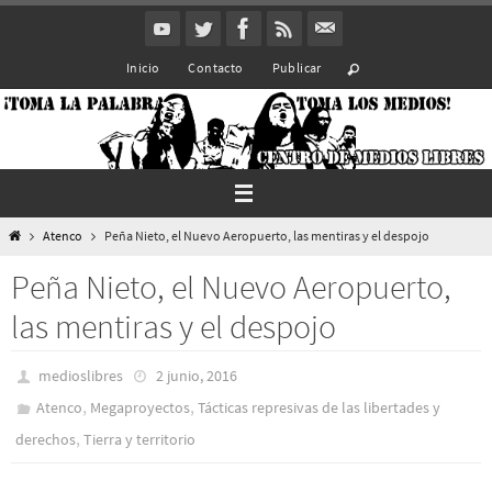
Ir
al
Inicio
Contacto
Publicar
contenido
Inicio
Atenco
Peña Nieto, el Nuevo Aeropuerto, las mentiras y el despojo
Peña Nieto, el Nuevo Aeropuerto,
las mentiras y el despojo
medioslibres
2 junio, 2016
,
,
Atenco
Megaproyectos
Tácticas represivas de las libertades y
,
derechos
Tierra y territorio