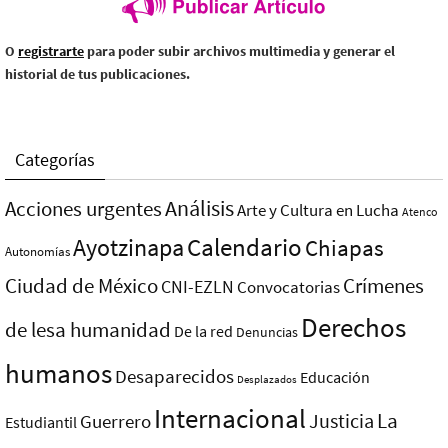
O
registrarte
para poder subir archivos multimedia y generar el
historial de tus publicaciones.
Categorías
Análisis
Acciones urgentes
Arte y Cultura en Lucha
Atenco
Ayotzinapa
Calendario
Chiapas
Autonomías
Ciudad de México
Crímenes
CNI-EZLN
Convocatorias
Derechos
de lesa humanidad
De la red
Denuncias
humanos
Desaparecidos
Educación
Desplazados
Internacional
La
Justicia
Guerrero
Estudiantil