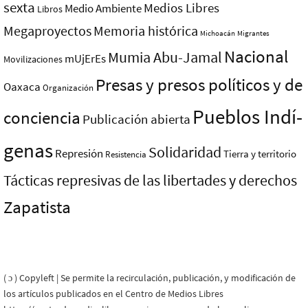
sexta
Medios Libres
Medio Ambiente
Libros
Megaproyectos
Memoria histórica
Michoacán
Migrantes
Nacional
Mumia Abu-Jamal
mUjErEs
Movilizaciones
Presas y presos polí­ticos y de
Oaxaca
Organización
Pueblos Indí­
conciencia
Publicación abierta
genas
Solidaridad
Represión
Tierra y territorio
Resistencia
Tácticas represivas de las libertades y derechos
Zapatista
( ɔ ) Copyleft | Se permite la recirculación, publicación, y modificación de
los artículos publicados en el Centro de Medios Libres