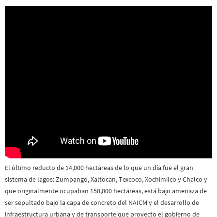
El último reducto de 14,000 hectáreas de lo que un día fue el gran
sistema de lagos: Zumpango, Xaltocan, Texcoco, Xochimilco y Chalco y
que originalmente ocupaban 150,000 hectáreas, está bajo amenaza de
ser sepultado bajo la capa de concreto del NAICM y el desarrollo de
infraestructura urbana y de transporte que proyecto el gobierno de