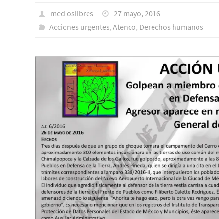
medioslibres
27 mayo, 2016
Acciones urgentes
,
Atenco
,
Derechos humanos