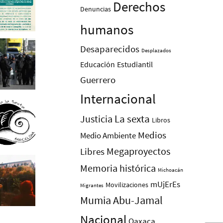
Derechos
Denuncias
humanos
Desaparecidos
Desplazados
Educación
Estudiantil
Guerrero
Internacional
La sexta
Justicia
Libros
Medios
Medio Ambiente
Megaproyectos
Libres
Memoria histórica
Michoacán
mUjErEs
Movilizaciones
Migrantes
Mumia Abu-Jamal
Nacional
Oaxaca