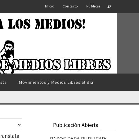
Inicio
Contacto
Publicar
ista
Movimientos y Medios Libres al día.
Publicación Abierta
ranslate
PASOS PARA PUBLICAR: