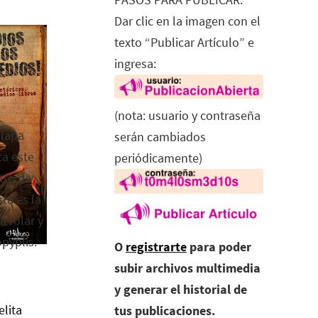
Dar clic en la imagen con el
texto “Publicar Artículo” e
ingresa:
(nota: usuario y contraseña
alapa
serán cambiados
ca este
periódicamente)
tro de
ta es la
a rolar y
opyplis.
O
registrarte
para poder
subir archivos multimedia
y generar el historial de
elita
tus publicaciones.