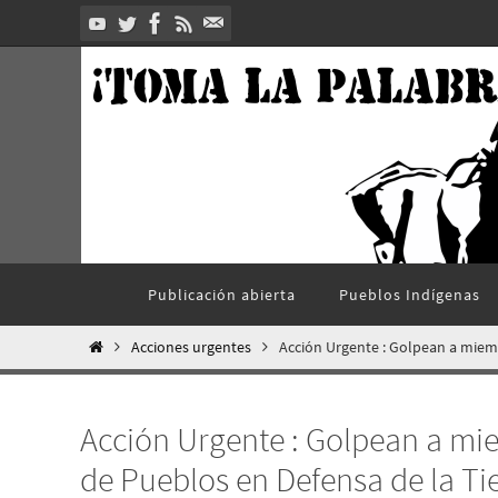
Ir
al
contenido
Ir
Publicación abierta
Pueblos Indí­genas
al
contenido
Inicio
Acciones urgentes
Acción Urgente : Golpean a miem
Acción Urgente : Golpean a mi
de Pueblos en Defensa de la Ti