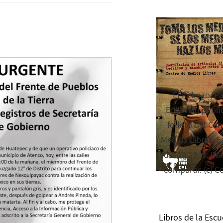
El Rebozo, P
Editorial, publi
folleto del Cen
Medios Libres. Es
edición 2016. Par
compartir. (c) C
Libros de la Escu