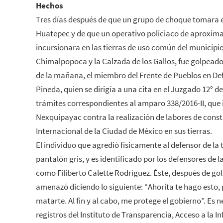
Hechos
Tres días después de que un grupo de choque tomara 
Huatepec y de que un operativo policiaco de aproxi
incursionara en las tierras de uso común del municipio 
Chimalpopoca y la Calzada de los Gallos, fue golpead
de la mañana, el miembro del Frente de Pueblos en Def
Pineda, quien se dirigía a una cita en el Juzgado 12° de
trámites correspondientes al amparo 338/2016-II, que 
Nexquipayac contra la realización de labores de cons
Internacional de la Ciudad de México en sus tierras.
El individuo que agredió físicamente al defensor de la 
pantalón gris, y es identificado por los defensores de l
como Filiberto Calette Rodríguez. Éste, después de gol
amenazó diciendo lo siguiente: “Ahorita te hago esto, 
matarte. Al fin y al cabo, me protege el gobierno”. Es
registros del Instituto de Transparencia, Acceso a la 