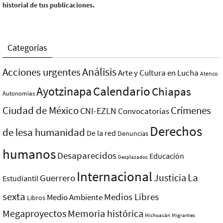
historial de tus publicaciones.
Categorías
Análisis
Acciones urgentes
Arte y Cultura en Lucha
Atenco
Ayotzinapa
Calendario
Chiapas
Autonomías
Ciudad de México
Crímenes
CNI-EZLN
Convocatorias
Derechos
de lesa humanidad
De la red
Denuncias
humanos
Desaparecidos
Educación
Desplazados
Internacional
La
Justicia
Guerrero
Estudiantil
sexta
Medios Libres
Medio Ambiente
Libros
Megaproyectos
Memoria histórica
Michoacán
Migrantes