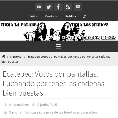
Ir
al
Inicio
Contacto
Publicar
contenido
Inicio
Nacional
Ecatepec: Votos por pantallas. Luchando por tener las cadenas
bien puestas
Ecatepec: Votos por pantallas.
Luchando por tener las cadenas
bien puestas
medioslibres
9 junio, 2015
,
Nacional
Tácticas represivas de las libertades y derechos