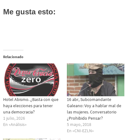
Me gusta esto:
Relacionado
Hotel Abismo. ¿Basta con que
16 abr, Subcomandante
haya elecciones para tener
Galeano: Voy a hablar mal de
una democracia?
las mujeres. Conversatorio
1 julio, 2026
¿Prohibido Pensar?
En «Análisis»
5 mayo, 2018
En «CNI-EZLN»