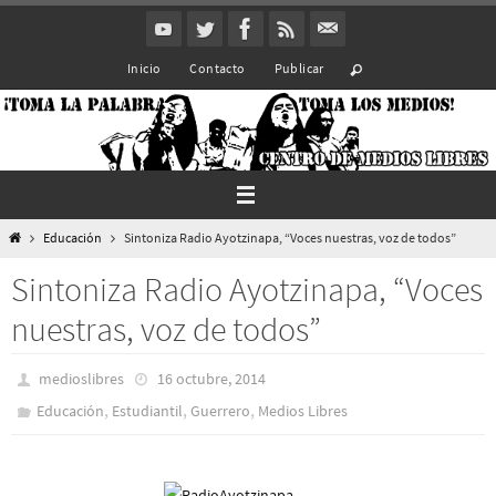
Ir
al
Inicio
Contacto
Publicar
contenido
Inicio
Educación
Sintoniza Radio Ayotzinapa, “Voces nuestras, voz de todos”
Sintoniza Radio Ayotzinapa, “Voces
nuestras, voz de todos”
medioslibres
16 octubre, 2014
,
,
,
Educación
Estudiantil
Guerrero
Medios Libres