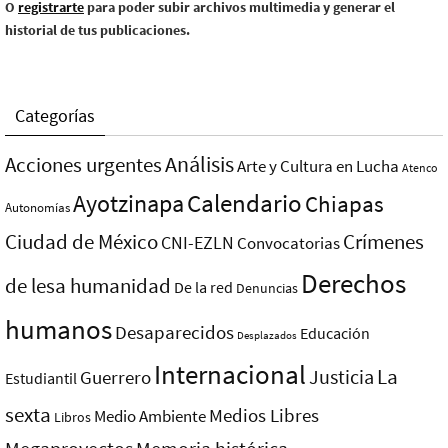
O
registrarte
para poder subir archivos multimedia y generar el
historial de tus publicaciones.
Categorías
Análisis
Acciones urgentes
Arte y Cultura en Lucha
Atenco
Ayotzinapa
Calendario
Chiapas
Autonomías
Ciudad de México
Crímenes
CNI-EZLN
Convocatorias
Derechos
de lesa humanidad
De la red
Denuncias
humanos
Desaparecidos
Educación
Desplazados
Internacional
La
Justicia
Guerrero
Estudiantil
sexta
Medios Libres
Medio Ambiente
Libros