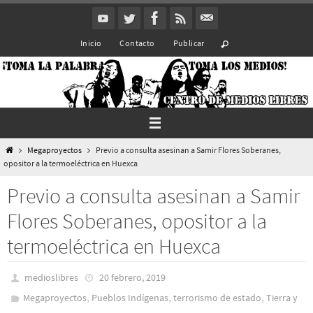
Ir
al
Inicio
Contacto
Publicar
contenido
Inicio
Megaproyectos
Previo a consulta asesinan a Samir Flores Soberanes,
opositor a la termoeléctrica en Huexca
Previo a consulta asesinan a Samir
Flores Soberanes, opositor a la
termoeléctrica en Huexca
medioslibres
20 febrero, 2019
,
,
,
Megaproyectos
Pueblos Indí­genas
terrorismo de estado
Tierra y