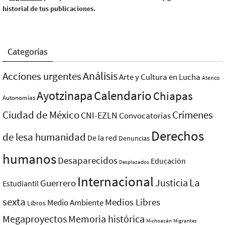
historial de tus publicaciones.
Categorías
Análisis
Acciones urgentes
Arte y Cultura en Lucha
Atenco
Ayotzinapa
Calendario
Chiapas
Autonomías
Ciudad de México
Crímenes
CNI-EZLN
Convocatorias
Derechos
de lesa humanidad
De la red
Denuncias
humanos
Desaparecidos
Educación
Desplazados
Internacional
La
Justicia
Guerrero
Estudiantil
sexta
Medios Libres
Medio Ambiente
Libros
Megaproyectos
Memoria histórica
Michoacán
Migrantes