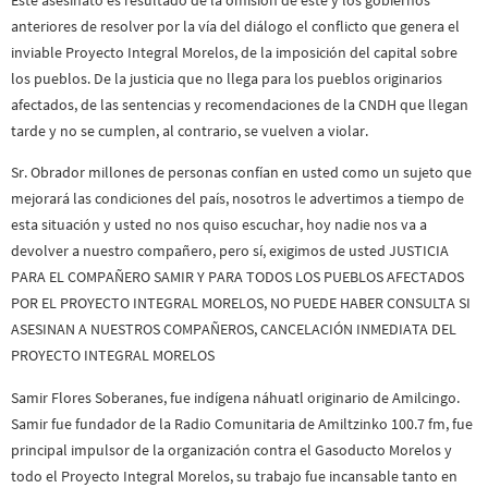
Este asesinato es resultado de la omisión de este y los gobiernos
anteriores de resolver por la vía del diálogo el conflicto que genera el
inviable Proyecto Integral Morelos, de la imposición del capital sobre
los pueblos. De la justicia que no llega para los pueblos originarios
afectados, de las sentencias y recomendaciones de la CNDH que llegan
tarde y no se cumplen, al contrario, se vuelven a violar.
Sr. Obrador millones de personas confían en usted como un sujeto que
mejorará las condiciones del país, nosotros le advertimos a tiempo de
esta situación y usted no nos quiso escuchar, hoy nadie nos va a
devolver a nuestro compañero, pero sí, exigimos de usted JUSTICIA
PARA EL COMPAÑERO SAMIR Y PARA TODOS LOS PUEBLOS AFECTADOS
POR EL PROYECTO INTEGRAL MORELOS, NO PUEDE HABER CONSULTA SI
ASESINAN A NUESTROS COMPAÑEROS, CANCELACIÓN INMEDIATA DEL
PROYECTO INTEGRAL MORELOS
Samir Flores Soberanes, fue indígena náhuatl originario de Amilcingo.
Samir fue fundador de la Radio Comunitaria de Amiltzinko 100.7 fm, fue
principal impulsor de la organización contra el Gasoducto Morelos y
todo el Proyecto Integral Morelos, su trabajo fue incansable tanto en