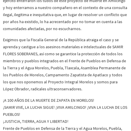
ejército enterraron los tubos de este proyecto de muerte en Amilcingo
y hoy enterramos a nuestro compañero en el contexto de una consulta
ilegal, ilegitima e inequitativa que, en lugar de resolver un conflicto que
por años ha existido, lo ha acrecentado por no tomar en cuenta a las
comunidades afectadas, por no escucharnos.
Exigimos que la Fiscalía General de la República atraiga el caso y se
aprenda y castigue a los asesinos materiales e intelectuales de SAMIR
FLORES SOBERANES, así como se garantice la protección de todos los
miembros y pueblos integrados en el Frente de Pueblos en Defensa de
la Tierra y el Agua Morelos, Puebla, Tlaxcala, Asamblea Permanente de
los Pueblos de Morelos, Campamento Zapatista de Apatlaco y todos
los que nos oponemos al Proyecto Integral Morelos y somos para
López Obrador, radicales ultraconservadores.
¡A 100 AÑOS DE LA MUERTE DE ZAPATA EN MORELOS!
¡SAMIR VIVE, LA LUCHA SIGUE! ¡VIVA AMILCINGO! ¡VIVA LA LUCHA DE LOS
PUEBLOS!
¡JUSTICIA, TIERRA, AGUA Y LIBERTAD!
Frente de Pueblos en Defensa de la Tierra y el Agua Morelos, Puebla,