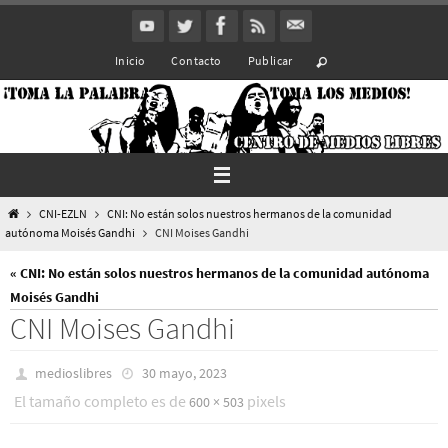
Ir
al
Inicio
Contacto
Publicar
contenido
Inicio
CNI-EZLN
CNI: No están solos nuestros hermanos de la comunidad
autónoma Moisés Gandhi
CNI Moises Gandhi
« CNI: No están solos nuestros hermanos de la comunidad autónoma
Moisés Gandhi
CNI Moises Gandhi
medioslibres
30 mayo, 2023
El tamaño completo es de
pixels
600 × 503