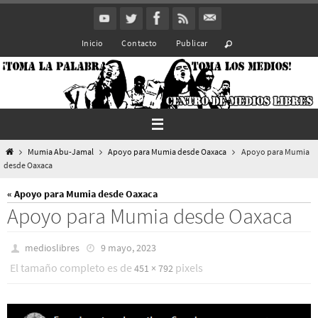
Ir
al
Inicio
Contacto
Publicar
contenido
Inicio
Mumia Abu-Jamal
Apoyo para Mumia desde Oaxaca
Apoyo para Mumia
desde Oaxaca
« Apoyo para Mumia desde Oaxaca
Apoyo para Mumia desde Oaxaca
medioslibres
9 mayo, 2023
El tamaño completo es de
pixels
451 × 792