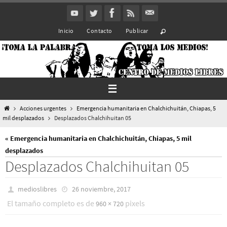
Ir
al
Inicio
Contacto
Publicar
contenido
Inicio
Acciones urgentes
Emergencia humanitaria en Chalchichuitán, Chiapas, 5
mil desplazados
Desplazados Chalchihuitan 05
« Emergencia humanitaria en Chalchichuitán, Chiapas, 5 mil
desplazados
Desplazados Chalchihuitan 05
medioslibres
26 noviembre, 2017
El tamaño completo es de
pixels
960 × 720