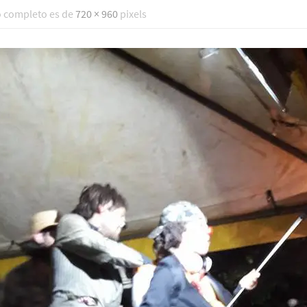
o completo es de
720 × 960
pixels