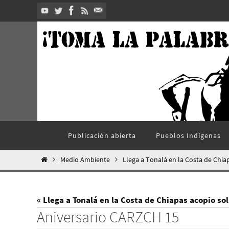
Ir
al
contenido
Ir
Publicación abierta
Pueblos Indí­genas
al
contenido
Inicio
Medio Ambiente
Llega a Tonalá en la Costa de Chiap
« Llega a Tonalá en la Costa de Chiapas acopio so
Aniversario CARZCH 15