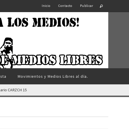
Inicio
Contacto
Publicar
ista
Movimientos y Medios Libres al día.
sario CARZCH 15