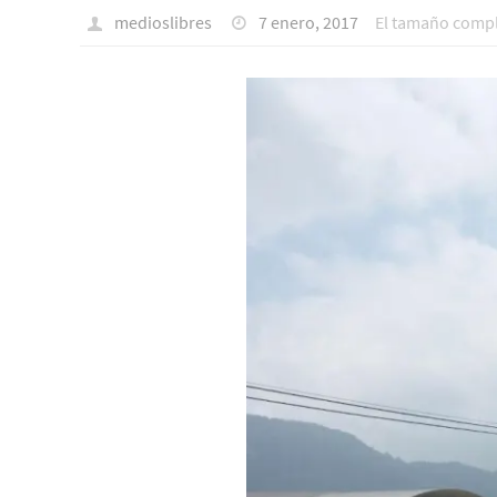
medioslibres
7 enero, 2017
El tamaño compl