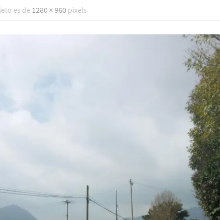
eto es de
1280 × 960
pixels