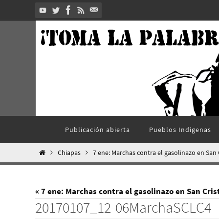
Ir
al
contenido
Ir
Publicación abierta
Pueblos Indí­genas
al
contenido
Inicio
Chiapas
7 ene: Marchas contra el gasolinazo en San 
« 7 ene: Marchas contra el gasolinazo en San Cris
20170107_12-06MarchaSCLC4