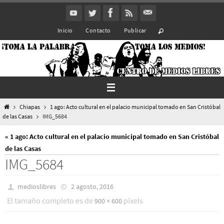
Ir
al
Inicio
Contacto
Publicar
contenido
Inicio
Chiapas
1 ago: Acto cultural en el palacio municipal tomado en San Cristóbal
de las Casas
IMG_5684
« 1 ago: Acto cultural en el palacio municipal tomado en San Cristóbal
de las Casas
IMG_5684
medioslibres
2 agosto, 2016
El tamaño completo es de
pixels
900 × 600