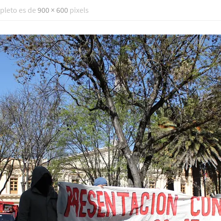
pleto es de
900 × 600
pixels