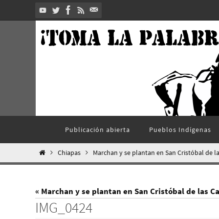
Ir
al
contenido
Ir
Publicación abierta
Pueblos Indí­genas
al
contenido
Inicio
Chiapas
Marchan y se plantan en San Cristóbal de l
« Marchan y se plantan en San Cristóbal de las C
IMG_0424