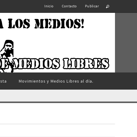
Inicio
Contacto
Publicar
ista
Movimientos y Medios Libres al día.