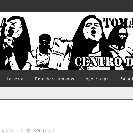
La sexta
Derechos humanos
Ayotzinapa
Zapat
mpleto es de
900 × 600
pixels