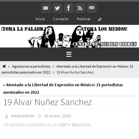
Ir
al
Inicio
Contacto
Publicar
contenido
Inicio
Agresiones a periodistas
Atentado a la Libertad de Expresión en México: 31
periodistas asesinados en 2022
19 Alvar Nuñez Sanchez
« Atentado a la Libertad de Expresión en México: 31 periodistas
asesinados en 2022
19 Alvar Nuñez Sanchez
medioslibres
19 enero, 2023
El tamaño completo es de
pixels
1357 × 763