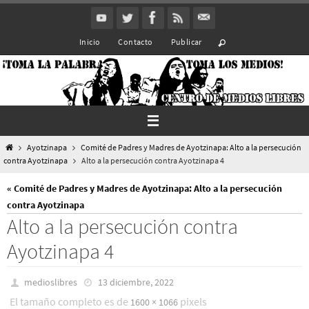
Ir
al
Inicio
Contacto
Publicar
contenido
Inicio
Ayotzinapa
Comité de Padres y Madres de Ayotzinapa: Alto a la persecución
contra Ayotzinapa
Alto a la persecución contra Ayotzinapa 4
« Comité de Padres y Madres de Ayotzinapa: Alto a la persecución
contra Ayotzinapa
Alto a la persecución contra
Ayotzinapa 4
medioslibres
13 diciembre, 2022
El tamaño completo es de
pixels
1600 × 1066