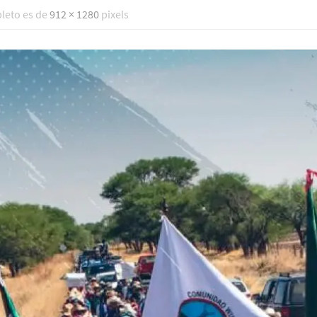
leto es de
912 × 1280
pixels