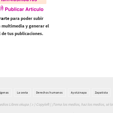
rarte
para poder subir
 multimedia y generar el
l de tus publicaciones.
í­genas
La sexta
Derechos humanos
Ayotzinapa
Zapatista
dios Libres okupa ( ɔ ) Copyleft | ¡Toma los medios, haz los medios, sé l