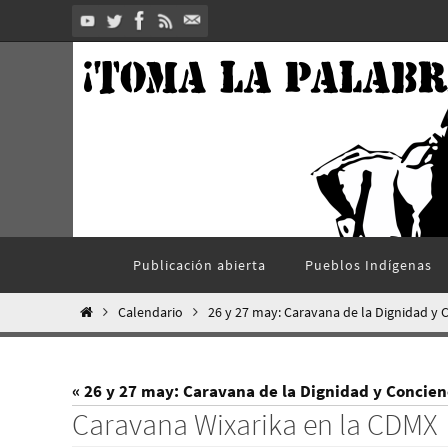
Ir
al
contenido
Ir
Publicación abierta
Pueblos Indí­genas
al
contenido
Inicio
Calendario
26 y 27 may: Caravana de la Dignidad y C
« 26 y 27 may: Caravana de la Dignidad y Concien
Caravana Wixarika en la CDMX