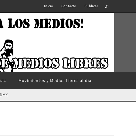
Inicio
Contacto
Publicar
ista
Movimientos y Medios Libres al día.
CDMX