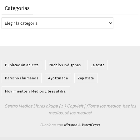
Categorías
Categorías
Publicación abierta
Pueblos Indí­genas
La sexta
Derechos humanos
Ayotzinapa
Zapatista
Movimientos y Medios Libres al día.
Centro Medios Libres okupa ( ɔ ) Copyleft | ¡Toma los medios, haz los
medios, sé los medios!
Funciona con
Nirvana
&
WordPress.