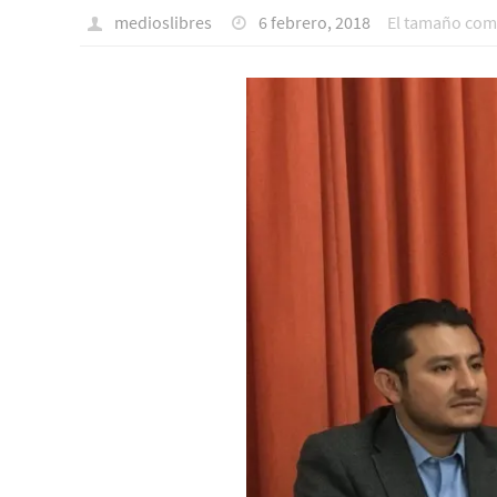
medioslibres
6 febrero, 2018
El tamaño com