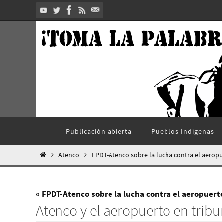
Ir
al
contenido
Ir
Publicación abierta
Pueblos Indí­genas
al
contenido
Inicio
Atenco
FPDT-Atenco sobre la lucha contra el aeropu
« FPDT-Atenco sobre la lucha contra el aeropuert
Atenco y el aeropuerto en tribu