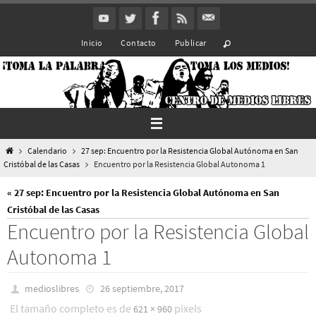
Ir
al
Inicio
Contacto
Publicar
contenido
Inicio
Calendario
27 sep: Encuentro por la Resistencia Global Autónoma en San
Cristóbal de las Casas
Encuentro por la Resistencia Global Autonoma 1
« 27 sep: Encuentro por la Resistencia Global Autónoma en San
Cristóbal de las Casas
Encuentro por la Resistencia Global
Autonoma 1
medioslibres
26 septiembre, 2017
El tamaño completo es de
pixels
621 × 960