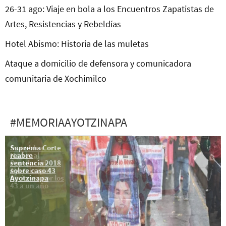
26-31 ago: Viaje en bola a los Encuentros Zapatistas de
Artes, Resistencias y Rebeldías
Hotel Abismo: Historia de las muletas
Ataque a domicilio de defensora y comunicadora
comunitaria de Xochimilco
#MEMORIAAYOTZINAPA
Suprema Corte
Asamblea
reabre
Nacional
sentencia 2018
Popular en
sobre caso 43
Ayotzinapa:
Ayotzinapa
Acciones por los
43 a un año