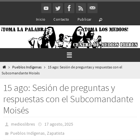
Ir
al
Inicio
Contacto
Publicar
contenido
Inicio
Pueblos Indí­genas
15 ago: Sesión de preguntas y respuestas con el
Subcomandante Moisés
15 ago: Sesión de preguntas y
respuestas con el Subcomandante
Moisés
medioslibres
17 agosto, 2025
,
Pueblos Indí­genas
Zapatista