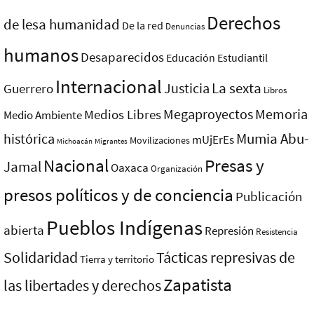
Derechos
de lesa humanidad
De la red
Denuncias
humanos
Desaparecidos
Educación
Estudiantil
Internacional
La sexta
Justicia
Guerrero
Libros
Megaproyectos
Memoria
Medios Libres
Medio Ambiente
Mumia Abu-
histórica
mUjErEs
Movilizaciones
Michoacán
Migrantes
Nacional
Presas y
Jamal
Oaxaca
Organización
presos polí­ticos y de conciencia
Publicación
Pueblos Indí­genas
abierta
Represión
Resistencia
Solidaridad
Tácticas represivas de
Tierra y territorio
Zapatista
las libertades y derechos