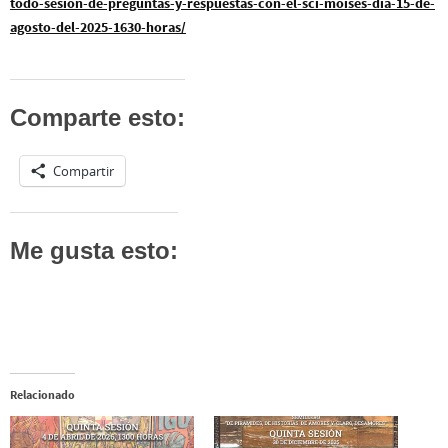
todo-sesion-de-preguntas-y-respuestas-con-el-sci-moises-dia-15-de-
agosto-del-2025-1630-horas/
Comparte esto:
Compartir
Me gusta esto:
Relacionado